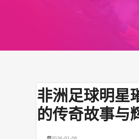
非洲足球明星
的传奇故事与
2026-01-06