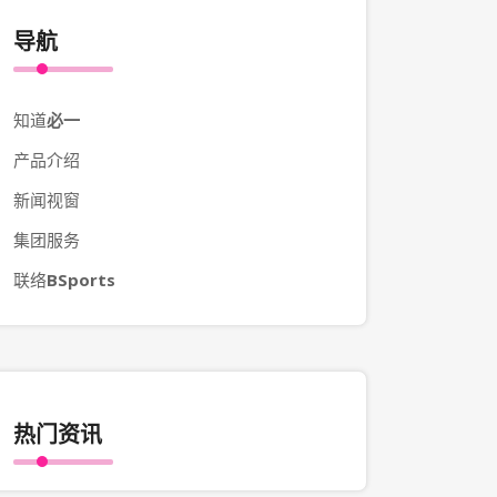
导航
知道
必一
产品介绍
新闻视窗
集团服务
联络
BSports
热门资讯