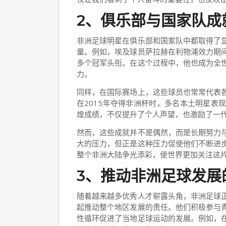
2、俱乐部与国家队成
非洲足球明星在俱乐部和国家队中都取得了
量。例如，埃及球员萨拉赫在利物浦效力期
多个冠军头衔。在这个过程中，他也成为全
力。
同样，在国际赛场上，这些球员也常常代表
在2015年夺得非洲杯时，多名本土明星表
煌成绩，不仅提升了个人声望，也激励了一
然而，这些成就并不是偶然，而是长期努力
大的压力，但正是这种压力促使他们不断进
整个非洲大陆争光添彩，使世界更加关注这
3、推动非洲足球发展
随着越来越多优秀人才崭露头角，非洲足球
起推动整个地区发展的责任。他们积极参与
性循环促进了当地足球运动的发展。例如，