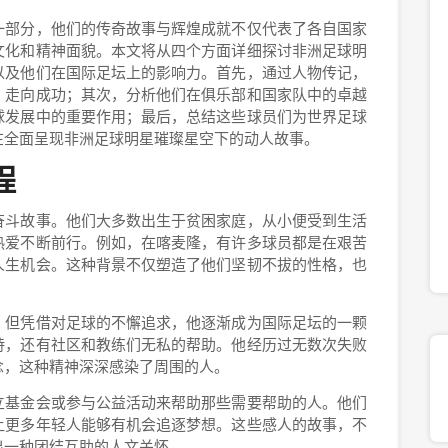
一部分，他们的传奇故事与辉煌成就不仅代表了各自国家
文化和精神面貌。本文将从四个方面详细探讨非洲足球明
以及他们在国际足坛上的影响力。首先，通过人物传记，
，走向成功；其次，分析他们在俱乐部和国家队中的卓越
球发展中的重要作用；最后，总结这些球员们为世界足球
在全面呈现非洲足球明星璀璨星空下的动人故事。
程
奋斗故事。他们大多数出生于贫困家庭，从小便受到生活
热爱不断前行。例如，在喀麦隆，有许多球员都是在艰苦
人生机会。这种背景不仅塑造了他们坚韧不拔的性格，也
，但凭借对足球的不懈追求，他逐渐成为国际足坛的一颗
持，还有社区和教练们无私的帮助。他经历过无数次失败
念，这种精神深深感染了周围的人。
立基金会或参与公益活动来帮助那些需要帮助的人。他们
让更多年轻人能够有机会追逐梦想。这些感人的故事，不
出一种团结互助的人文关怀。