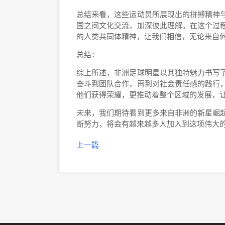
总结来看，这些运动员所展现出的拼搏精神
国之间文化交流，加深彼此理解。在这个过
的人类共同体精神，让我们相信，无论来自何
总结：
综上所述，非洲足球明星以其独特魅力书写
奋斗到团队合作，再到对社会责任感的践行
他们获得荣耀，更推动着整个区域的发展，
未来，我们期待看到更多来自非洲的新星崛
断努力，将会有越来越多人加入到这项伟大
上一篇