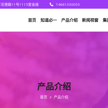
泾港路11号1115室金座
14661330055
首页
知道
必一
产品介绍
新闻视窗
集
产品介绍
首页
产品介绍