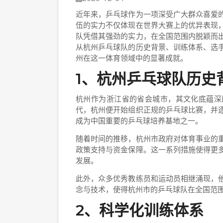
近年来，乒乓球作为一项深受广大群众喜爱
伍的实力不仅体现在世界大赛上的优异表现
队凭借其强劲的实力，在全国范围内脱颖而
从杭州乒乓球队的历史背景、训练体系、选
州在这一体育领域中的显著成就。
1、杭州乒乓球队历史
杭州作为浙江省的省会城市，其文化底蕴深
代，杭州便开始组织正规的乒乓球比赛，并
成为中国重要的乒乓球培养基地之一。
随着时间的推移，杭州市政府对体育事业的
政策支持与资金保障。这一系列措施使得更
发展。
此外，众多优秀教练员和运动员相继涌现，
念与技术，使得杭州市的乒乓球队在全国范
2、科学化训练体系