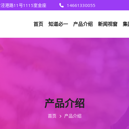
泾港路11号1115室金座
14661330055
首页
知道
必一
产品介绍
新闻视窗
集
产品介绍
首页
产品介绍