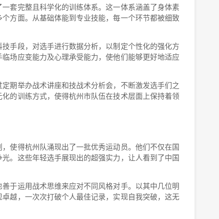
了一套完整且科学化的训练体系。这一体系涵盖了身体素
多个方面。从基础体能到专业技能，每一个环节都被细致
科技手段，对选手进行数据分析，以制定个性化的强化方
手临场应变能力及心理承受能力，使他们能够更好地适应
过定期举办战术讲座和技战术分析会，不断激发选手们之
元化的训练方式，使得杭州市队伍在技术层面上保持着领
划，使得杭州队涌现出了一批优秀运动员。他们不仅在国
争光。这些年轻选手展现出的超强实力，让人看到了中国
也善于运用战术思维来应对不同风格对手。以其中几位明
现卓越，一次次打破个人最佳记录，实现自我突破，这无