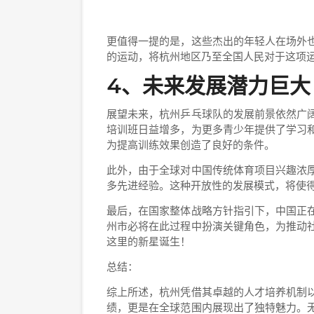
更值得一提的是，这些杰出的年轻人在场外
的运动，将杭州地区乃至全国人民对于这项
4、未来发展潜力巨大
展望未来，杭州乒乓球队的发展前景依然广
培训班日益增多，为更多青少年提供了学习
为提高训练效果创造了良好的条件。
此外，由于全球对中国传统体育项目兴趣浓
多先进经验。这种开放性的发展模式，将使
最后，在国家整体战略方针指引下，中国正
州市必将在此过程中扮演关键角色，为推动
这里的新星诞生！
总结：
综上所述，杭州凭借其卓越的人才培养机制
绩，更是在全球范围内展现出了独特魅力。