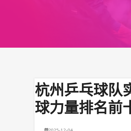
杭州乒乓球队
球力量排名前
2025-12-04