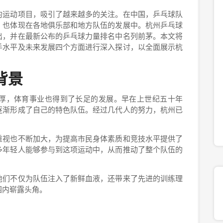
的运动项目，吸引了越来越多的关注。在中国，乒乓球队
，也体现在各地俱乐部和地方队伍的发展中。杭州乒乓球
出，并在最新公布的乒乓球力量排名中名列前茅。本文将
手水平及未来发展四个方面进行深入探讨，以全面展示杭
背景
厚，体育事业也得到了长足的发展。早在上世纪五十年
逐渐形成了自己的特色队伍。经过几代人的努力，杭州已
重视也不断加大，为提高市民身体素质和竞技水平提供了
多年轻人能够参与到这项运动中，从而推动了整个队伍的
他们不仅为队伍注入了新鲜血液，还带来了先进的训练理
围内崭露头角。